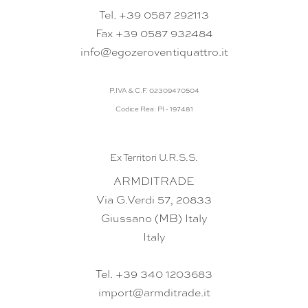
Tel. +39 0587 292113
Fax +39 0587 932484
info@egozeroventiquattro.it
P.IVA & C.F. 02309470504
Codice Rea: PI - 197481
Ex Territori U.R.S.S.
ARMDITRADE
Via G.Verdi 57, 20833
Giussano (MB) Italy
Italy
Tel. +39 340 1203683
import@armditrade.it